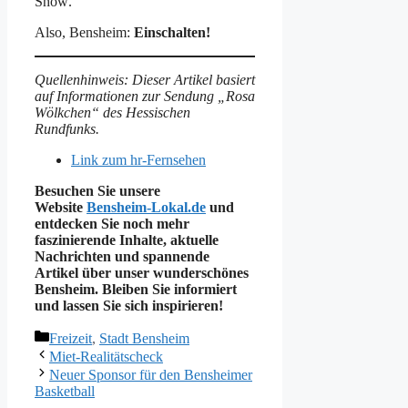
Show
.
Also, Bensheim:
Einschalten!
Quellenhinweis: Dieser Artikel basiert
auf Informationen zur Sendung „Rosa
Wölkchen“ des Hessischen
Rundfunks.
Link zum hr-Fernsehen
Besuchen Sie unsere
Website
Bensheim-Lokal.de
und
entdecken Sie noch mehr
faszinierende Inhalte, aktuelle
Nachrichten und spannende
Artikel über unser wunderschönes
Bensheim. Bleiben Sie informiert
und lassen Sie sich inspirieren!
Kategorien
Freizeit
,
Stadt Bensheim
Miet-Realitätscheck
Neuer Sponsor für den Bensheimer
Basketball