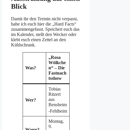
Blick
Damit ihr den Termin nicht verpasst,
habe ich euch hier die „Hard Facts“
zusammengefasst. Speichert euch das
im Kalender, stellt den Wecker oder
klebt euch einen Zettel an den
Kühlschrank.
„Rosa
Wölkche
Was?
n“ – Die
Fastnach
tsshow
Tobias
Ritzert
aus
Wer?
Bensheim
-Fehlheim
Montag,
9.
Wann?