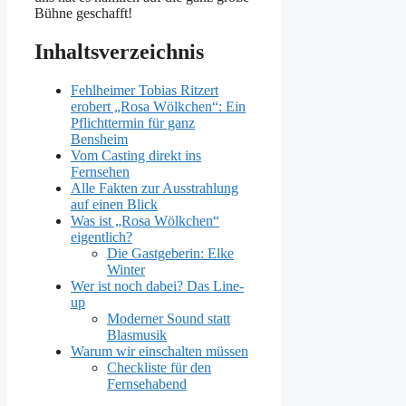
Bühne geschafft!
Inhaltsverzeichnis
Fehlheimer Tobias Ritzert
erobert „Rosa Wölkchen“: Ein
Pflichttermin für ganz
Bensheim
Vom Casting direkt ins
Fernsehen
Alle Fakten zur Ausstrahlung
auf einen Blick
Was ist „Rosa Wölkchen“
eigentlich?
Die Gastgeberin: Elke
Winter
Wer ist noch dabei? Das Line-
up
Moderner Sound statt
Blasmusik
Warum wir einschalten müssen
Checkliste für den
Fernsehabend