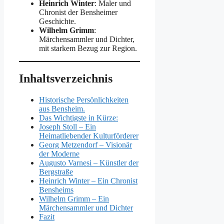
Heinrich Winter
: Maler und
Chronist der Bensheimer
Geschichte.
Wilhelm Grimm
:
Märchensammler und Dichter,
mit starkem Bezug zur Region.
Inhaltsverzeichnis
Historische Persönlichkeiten
aus Bensheim.
Das Wichtigste in Kürze:
Joseph Stoll – Ein
Heimatliebender Kulturförderer
Georg Metzendorf – Visionär
der Moderne
Augusto Varnesi – Künstler der
Bergstraße
Heinrich Winter – Ein Chronist
Bensheims
Wilhelm Grimm – Ein
Märchensammler und Dichter
Fazit