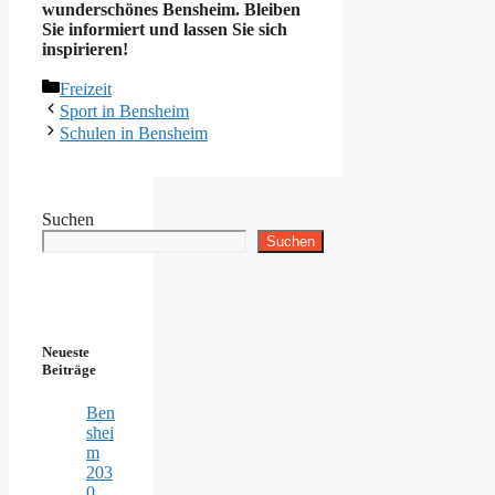
wunderschönes Bensheim. Bleiben
Sie informiert und lassen Sie sich
inspirieren!
Kategorien
Freizeit
Sport in Bensheim
Schulen in Bensheim
Suchen
Suchen
Neueste
Beiträge
Ben
shei
m
203
0