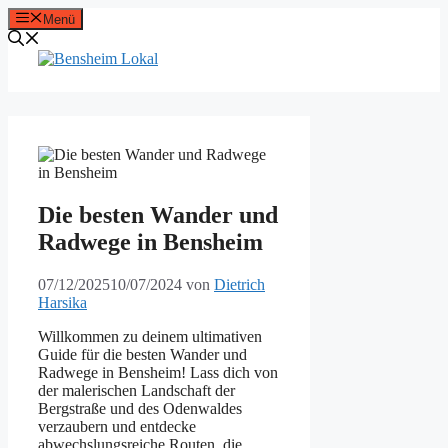
Zum
Menü
Inhalt
springen
Die besten Wander und
Radwege in Bensheim
07/12/2025
10/07/2024
von
Dietrich
Harsika
Willkommen zu deinem ultimativen
Guide für die besten Wander und
Radwege in Bensheim! Lass dich von
der malerischen Landschaft der
Bergstraße und des Odenwaldes
verzaubern und entdecke
abwechslungsreiche Routen, die