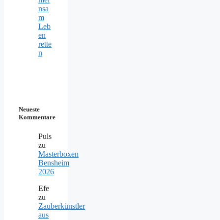
nsa
m
Leb
en
rette
n
Neueste
Kommentare
Puls
zu
Masterboxen
Bensheim
2026
Efe
zu
Zauberkünstler
aus