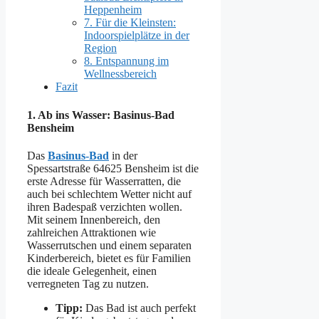
Heppenheim
7. Für die Kleinsten:
Indoorspielplätze in der
Region
8. Entspannung im
Wellnessbereich
Fazit
1.
Ab ins Wasser: Basinus-Bad
Bensheim
Das
Basinus-Bad
in der
Spessartstraße 64625 Bensheim ist die
erste Adresse für Wasserratten, die
auch bei schlechtem Wetter nicht auf
ihren Badespaß verzichten wollen.
Mit seinem Innenbereich, den
zahlreichen Attraktionen wie
Wasserrutschen und einem separaten
Kinderbereich, bietet es für Familien
die ideale Gelegenheit, einen
verregneten Tag zu nutzen.
Tipp:
Das Bad ist auch perfekt