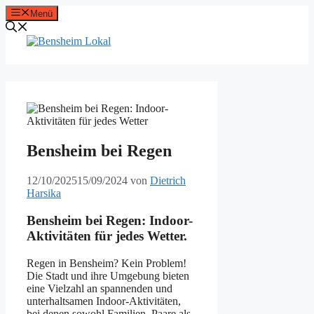
Zum
Menü
Inhalt
springen
Bensheim bei Regen
12/10/2025
15/09/2024
von
Dietrich
Harsika
Bensheim bei Regen: Indoor-
Aktivitäten für jedes Wetter.
Regen in Bensheim? Kein Problem!
Die Stadt und ihre Umgebung bieten
eine Vielzahl an spannenden und
unterhaltsamen Indoor-Aktivitäten,
bei denen sowohl Familien, Paare als