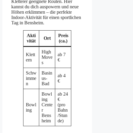
Kletterer geeignete Routen. Hier
kannst du dich auspowern und neue
Höhen erklimmen – die perfekte
Indoor-Aktivität für einen sportlichen
Tag in Bensheim.
Akti
Preis
Ort
vität
(ca.)
High
Klett
ab 7
Move
ern
€
s
Schw
Basin
ab 4
imme
us-
€
n
Bad
Bowl
ab 24
ing
€
Bowl
Cente
(pro
ing
r
Bahn
Bens
/Stun
heim
de)