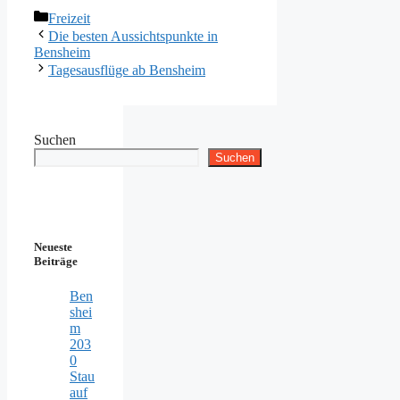
Kategorien
Freizeit
Die besten Aussichtspunkte in
Bensheim
Tagesausflüge ab Bensheim
Suchen
Suchen
Neueste
Beiträge
Ben
shei
m
203
0
Stau
auf