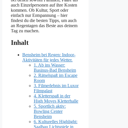
auch Einzelpersonen auf ihre Kosten
kommen. Ob Kultur, Sport oder
einfach nur Entspannung – hier
findest du die besten Tipps, um auch
an Regentagen das Beste aus deinem
Tag zu machen.
Inhalt
Bensheim bei Regen: Indoor-
Aktivitäten für jedes Wetter.
1. Ab ins Wasser:
Basinus-Bad Bensheim
2. Rätselspaß im Escape
Room
3. Filmerlebnis im Luxor
Filmpalast
4. Kletterspaß in der
High Moves Kletterhalle
5. Sportlich aktiv:
Bowling Center
Bensheim
6. Kulturelles Highlight:
Saalbau Lichtspiele in