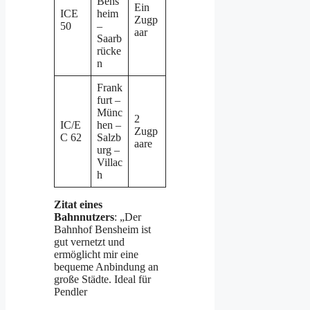
Bens
Ein
ICE
heim
Zugp
50
–
aar
Saarb
rücke
n
Frank
furt –
Münc
2
IC/E
hen –
Zugp
C 62
Salzb
aare
urg –
Villac
h
Zitat eines
Bahnnutzers
: „Der
Bahnhof Bensheim ist
gut vernetzt und
ermöglicht mir eine
bequeme Anbindung an
große Städte. Ideal für
Pendler