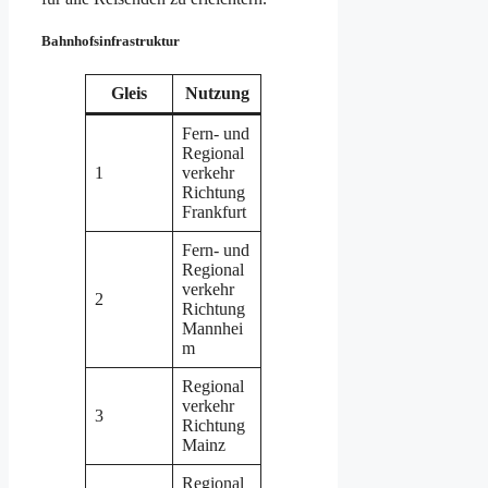
Bahnhofsinfrastruktur
Gleis
Nutzung
Fern- und
Regional
1
verkehr
Richtung
Frankfurt
Fern- und
Regional
verkehr
2
Richtung
Mannhei
m
Regional
verkehr
3
Richtung
Mainz
Regional