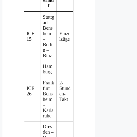
erlau
f
Stuttg
art –
Bens
ICE
heim
Einze
15
–
lzüge
Berli
n –
Binz
Ham
burg
–
Frank
2-
ICE
furt –
Stund
26
Bens
en-
heim
Takt
–
Karls
ruhe
Dres
den –