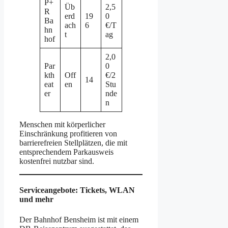
P+
Üb
2,5
R
erd
19
0
Ba
ach
6
€/T
hn
t
ag
hof
2,0
Par
0
kth
Off
€/2
14
eat
en
Stu
er
nde
n
Menschen mit körperlicher
Einschränkung profitieren von
barrierefreien Stellplätzen, die mit
entsprechendem Parkausweis
kostenfrei nutzbar sind.
Serviceangebote: Tickets, WLAN
und mehr
Der Bahnhof Bensheim ist mit einem