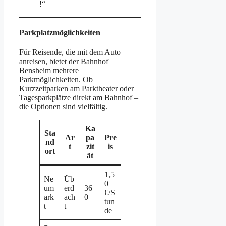
!“
Parkplatzmöglichkeiten
Für Reisende, die mit dem Auto
anreisen, bietet der Bahnhof
Bensheim mehrere
Parkmöglichkeiten. Ob
Kurzzeitparken am Parktheater oder
Tagesparkplätze direkt am Bahnhof –
die Optionen sind vielfältig.
Ka
Sta
Ar
pa
Pre
nd
t
zit
is
ort
ät
1,5
Ne
Üb
0
um
erd
36
€/S
ark
ach
0
tun
t
t
de